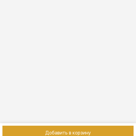
Режим работы
ПН-ВС 10:00-22:00
Эл. почта
online@vindex.ru
Добавить в корзину
Контакты
Оплата
Доставка
Правила возврата
Реквизиты
Оферт