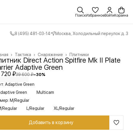
Поиск
Избранное
Войти
Корзина
8 (495) 481-03-14
Москва, Холодильный переулок д. 3
вная
›
Тактика
›
Снаряжение
›
Плитники
итник Direct Action Spitfire Mk II Plate
rrier Adaptive Green
 720 ₽
39 600 ₽
−
30
%
т: Adaptive Green
daptive Green
Multicam
мер: M/Regular
/Regular
L/Regular
XL/Regular
Добавить в корзину