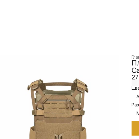
Гла
Пл
Ca
27
Цве
A
Раз
M