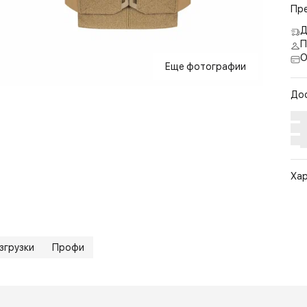
Пр
Д
П
О
Еще фотографии
До
Ха
Арт
Цв
Ра
згрузки
Профи
По
Бр