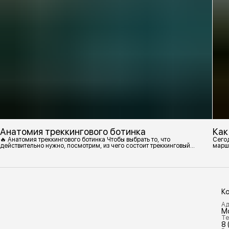
Анатомия треккингового ботинка
Как
🔥 Анатомия треккингового ботинка Чтобы выбрать то, что
Сегод
действительно нужно, посмотрим, из чего состоит треккинговый
марш
ботинок. 1. Подмётка Нижний резиновый слой, который обеспечивает
контакт с поверхностью. Подмётки делают из вулканизированной
резины с добавлением других материалов в разных пропорциях.
Обеспечивает сцепление с поверхностью, защиту от истрирания и
износа, а также безопасность. 2
К
Ад
М
Те
8 