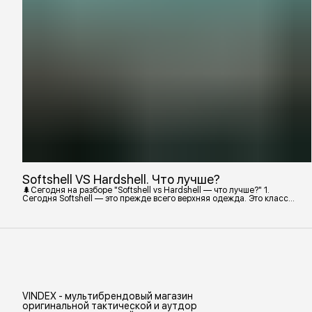
Softshell VS Hardshell. Что лучше?
🌲Сегодня на разборе "Softshell vs Hardshell — что лучше?" 1.
Сегодня Softshell — это прежде всего верхняя одежда. Это класс
тёплой и эластичной одежды, созданной объединить комфорт флиса
и ветрозащиту в одном слое. Внутри бывают разные типы: •
Влагозащитный мембранный Softshell. Когда необходима вещь с
максимально прочной, эластичной тканью. • Ветрозащитный
мембранный Softshell Демисезонная гор
VINDEX - мультибрендовый магазин
оригинальной тактической и аутдор