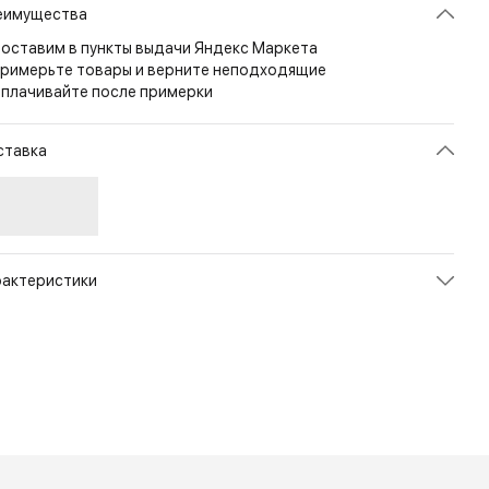
еимущества
оставим в пункты выдачи Яндекс Маркета
римерьте товары и верните неподходящие
плачивайте после примерки
ставка
рактеристики
икул
PC-SPT2-CD5-AGR
ет
Adaptive Green
змер
M/Regular
л
Унисекс
енд
Direct Action