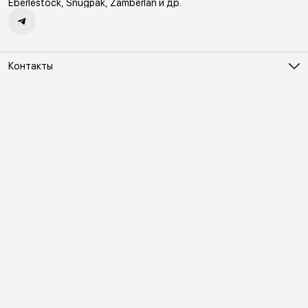
Eberlestock, Snugpak, Zamberlan и др.
Контакты
Адрес
Москва, Холодильный переулок д. 3
Телефон
8 (495) 481-03-14
Режим работы
ПН-ВС 10:00-22:00
Эл. почта
online@vindex.ru