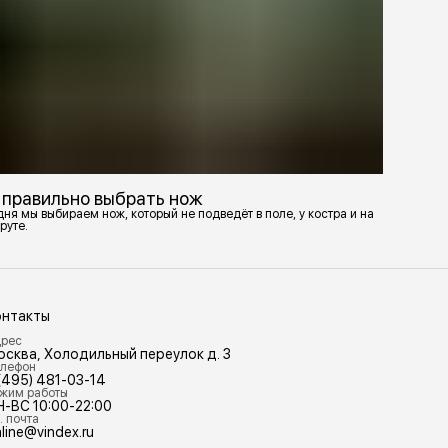
 правильно выбрать нож
ня мы выбираем нож, который не подведёт в поле, у костра и на
руте.
онтакты
рес
осква, Холодильный переулок д. 3
лефон
(495) 481-03-14
жим работы
Н-ВС 10:00-22:00
. почта
line@vindex.ru