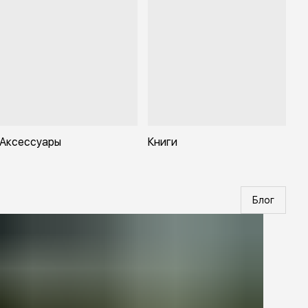
рационных систем
одходит для тактических, спортивных и полевых условий
 комплекте клапан Storm Push-Pull Valve
актеристики:
бъём: 3L
азмеры : 40×20×10 см
лина трубки: 94 см
Аксессуары
Книги
Блог