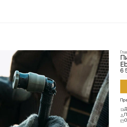
Гла
П
Eb
6 
Пр
Д
П
О