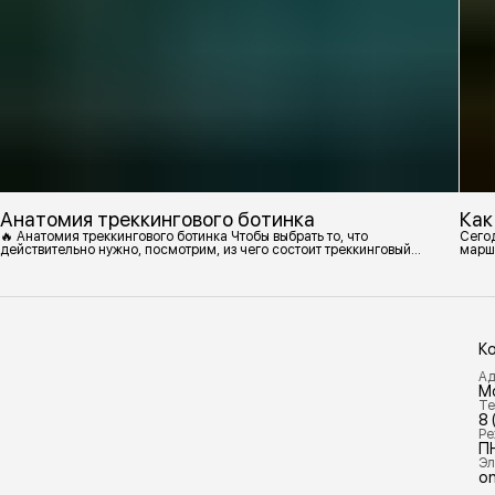
Анатомия треккингового ботинка
Как
🔥 Анатомия треккингового ботинка Чтобы выбрать то, что
Сегод
действительно нужно, посмотрим, из чего состоит треккинговый
марш
ботинок. 1. Подмётка Нижний резиновый слой, который обеспечивает
контакт с поверхностью. Подмётки делают из вулканизированной
резины с добавлением других материалов в разных пропорциях.
Обеспечивает сцепление с поверхностью, защиту от истрирания и
износа, а также безопасность. 2
К
Ад
М
Те
8 
Ре
П
Эл
on