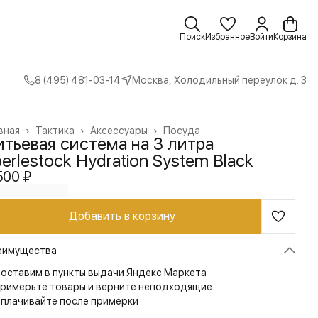
Поиск
Избранное
Войти
Корзина
8 (495) 481-03-14
Москва, Холодильный переулок д. 3
вная
›
Тактика
›
Аксессуары
›
Посуда
итьевая система на 3 литра
erlestock Hydration System Black
500 ₽
Добавить в корзину
еимущества
оставим в пункты выдачи Яндекс Маркета
римерьте товары и верните неподходящие
плачивайте после примерки