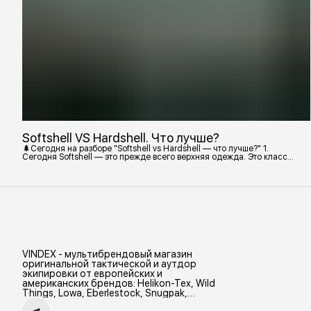
Softshell VS Hardshell. Что лучше?
🌲Сегодня на разборе "Softshell vs Hardshell — что лучше?" 1.
Сегодня Softshell — это прежде всего верхняя одежда. Это класс
тёплой и эластичной одежды, созданной объединить комфорт флиса
и ветрозащиту в одном слое. Внутри бывают разные типы: •
Влагозащитный мембранный Softshell. Когда необходима вещь с
максимально прочной, эластичной тканью. • Ветрозащитный
мембранный Softshell Демисезонная гор
VINDEX - мультибрендовый магазин
оригинальной тактической и аутдор
экипировки от европейских и
американских брендов: Helikon-Tex, Wild
Things, Lowa, Eberlestock, Snugpak,
Zamberlan и др.