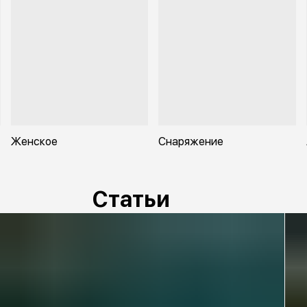
гид
• П
• В
Хар
• О
• Р
• Д
Женское
Снаряжение
Статьи