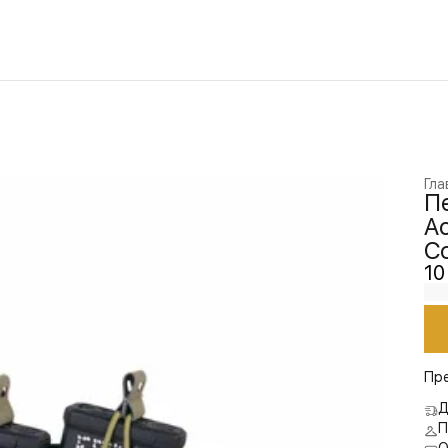
Гла
Пе
Ac
Co
10
Пр
Д
П