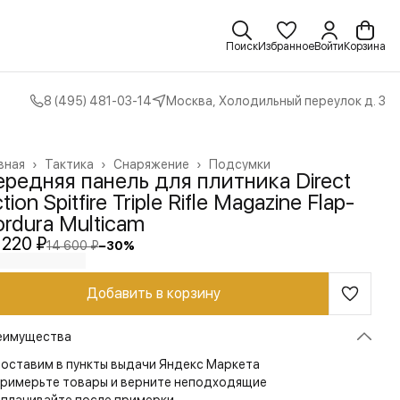
Поиск
Избранное
Войти
Корзина
8 (495) 481-03-14
Москва, Холодильный переулок д. 3
вная
›
Тактика
›
Снаряжение
›
Подсумки
редняя панель для плитника Direct
tion Spitfire Triple Rifle Magazine Flap-
rdura Multicam
 220 ₽
14 600 ₽
−
30
%
Добавить в корзину
еимущества
оставим в пункты выдачи Яндекс Маркета
римерьте товары и верните неподходящие