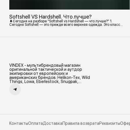
Softshell VS Hardshell. Что лучше?
🌲Сегодня на разборе "Softshell vs Hardshell — что лучше?" 1.
Сегодня Softshell — это прежде всего верхняя одежда. Это класс
тёплой и эластичной одежды, созданной объединить комфорт флиса
и ветрозащиту в одном слое. Внутри бывают разные типы: •
Влагозащитный мембранный Softshell. Когда необходима вещь с
максимально прочной, эластичной тканью. • Ветрозащитный
мембранный Softshell Демисезонная гор
VINDEX - мультибрендовый магазин
оригинальной тактической и аутдор
экипировки от европейских и
американских брендов: Helikon-Tex, Wild
Things, Lowa, Eberlestock, Snugpak,
Zamberlan и др.
Контакты
Оплата
Доставка
Правила возврата
Реквизиты
Офе