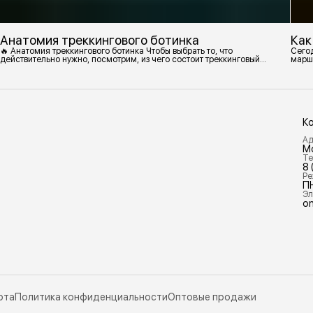
Анатомия треккингового ботинка
Как
🔥 Анатомия треккингового ботинка Чтобы выбрать то, что
Сегод
действительно нужно, посмотрим, из чего состоит треккинговый
марш
ботинок. 1. Подмётка Нижний резиновый слой, который обеспечивает
контакт с поверхностью. Подмётки делают из вулканизированной
резины с добавлением других материалов в разных пропорциях.
Обеспечивает сцепление с поверхностью, защиту от истрирания и
износа, а также безопасность. 2
К
Ад
М
Те
8 
Ре
П
Эл
on
рта
Политика конфиденциальности
Оптовые продажи