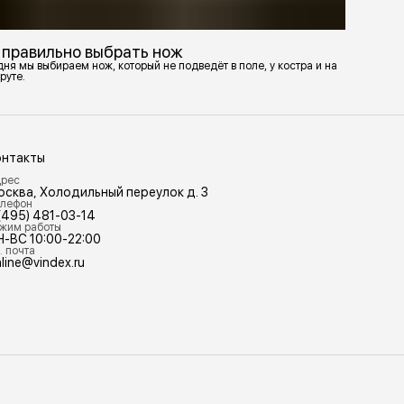
 правильно выбрать нож
ня мы выбираем нож, который не подведёт в поле, у костра и на
руте.
онтакты
рес
осква, Холодильный переулок д. 3
лефон
(495) 481-03-14
жим работы
Н-ВС 10:00-22:00
. почта
line@vindex.ru