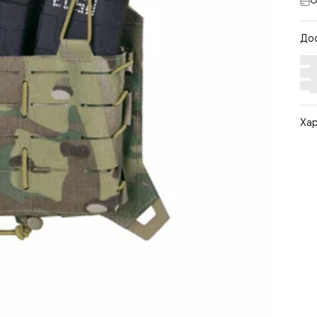
О
До
Ха
Арт
Цв
Ра
По
Бр