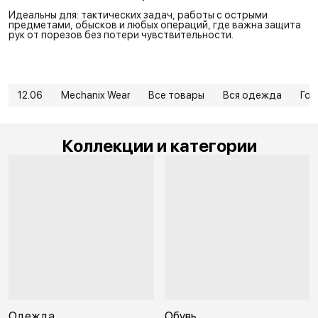
Идеальны для: тактических задач, работы с острыми
предметами, обысков и любых операций, где важна защита
рук от порезов без потери чувствительности.
12.06
Mechanix Wear
Все товары
Вся одежда
Го
Коллекции и категории
Одежда
Обувь