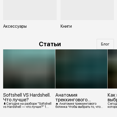
Аксессуары
Книги
Статьи
Блог
Softshell VS Hardshell.
Анатомия
Как
Что лучше?
треккингового
выб
ботинка
🌲Сегодня на разборе "Softshell
🔥 Анатомия треккингового
Сегод
vs Hardshell — что лучше?" 1.
ботинка Чтобы выбрать то, что
которы
Сегодня Softshell — это прежде
действительно нужно,
костр
всего верхняя одежда. Это
посмотрим, из чего состоит
класс тёплой и эластичной
треккинговый ботинок. 1.