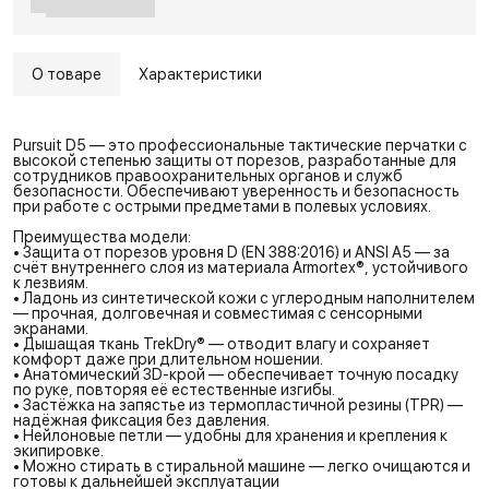
О товаре
Характеристики
Pursuit D5 — это профессиональные тактические перчатки с
высокой степенью защиты от порезов, разработанные для
сотрудников правоохранительных органов и служб
безопасности. Обеспечивают уверенность и безопасность
при работе с острыми предметами в полевых условиях.
Преимущества модели:
• Защита от порезов уровня D (EN 388:2016) и ANSI A5 — за
счёт внутреннего слоя из материала Armortex®, устойчивого
к лезвиям.
• Ладонь из синтетической кожи с углеродным наполнителем
— прочная, долговечная и совместимая с сенсорными
экранами.
• Дышащая ткань TrekDry® — отводит влагу и сохраняет
комфорт даже при длительном ношении.
• Анатомический 3D-крой — обеспечивает точную посадку
по руке, повторяя её естественные изгибы.
• Застёжка на запястье из термопластичной резины (TPR) —
надёжная фиксация без давления.
• Нейлоновые петли — удобны для хранения и крепления к
экипировке.
• Можно стирать в стиральной машине — легко очищаются и
готовы к дальнейшей эксплуатации