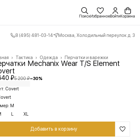
Поиск
Избранное
Войти
Корзина
8 (495) 481-03-14
Москва, Холодильный переулок д. 3
вная
›
Тактика
›
Одежда
›
Перчатки и варежки
рчатки Mechanix Wear T/S Element
vert
640 ₽
5 200 ₽
−
30
%
т: Covert
overt
мер: M
M
L
XL
Добавить в корзину