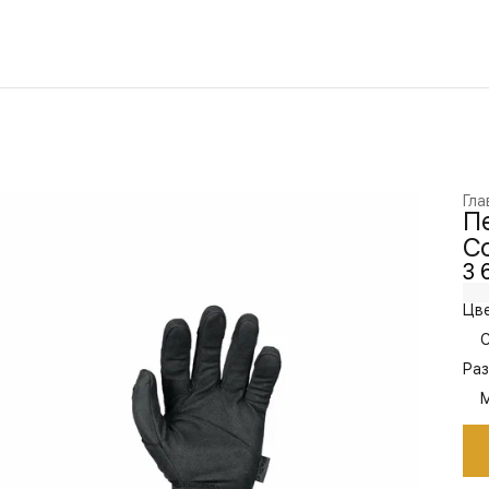
Гла
Пе
Co
3 
Цве
C
Раз