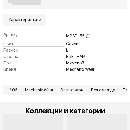
Характеристики
Артикул
MPSD-55
Цвет
Covert
Размер
L
Страна
ВЬЕТНАМ
Пол
Мужской
Бренд
Mechanix Wear
12.06
Mechanix Wear
Все товары
Вся одежда
Пер
Коллекции и категории