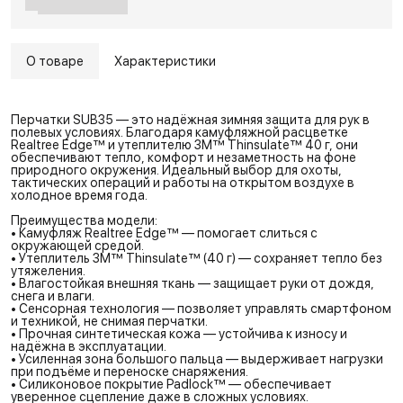
О товаре
Характеристики
Перчатки SUB35 — это надёжная зимняя защита для рук в
полевых условиях. Благодаря камуфляжной расцветке
Realtree Edge™ и утеплителю 3M™ Thinsulate™ 40 г, они
обеспечивают тепло, комфорт и незаметность на фоне
природного окружения. Идеальный выбор для охоты,
тактических операций и работы на открытом воздухе в
холодное время года.
Преимущества модели:
• Камуфляж Realtree Edge™ — помогает слиться с
окружающей средой.
• Утеплитель 3M™ Thinsulate™ (40 г) — сохраняет тепло без
утяжеления.
• Влагостойкая внешняя ткань — защищает руки от дождя,
снега и влаги.
• Сенсорная технология — позволяет управлять смартфоном
и техникой, не снимая перчатки.
• Прочная синтетическая кожа — устойчива к износу и
надёжна в эксплуатации.
• Усиленная зона большого пальца — выдерживает нагрузки
при подъёме и переноске снаряжения.
• Силиконовое покрытие Padlock™ — обеспечивает
уверенное сцепление даже в сложных условиях.