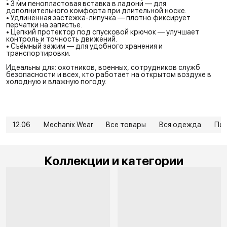
• 3 мм пенопластовая вставка в ладони — для
дополнительного комфорта при длительной носке.
• Удлинённая застёжка-липучка — плотно фиксирует
перчатки на запястье.
• Цепкий протектор под спусковой крючок — улучшает
контроль и точность движений.
• Съёмный зажим — для удобного хранения и
транспортировки.
Идеальны для: охотников, военных, сотрудников служб
безопасности и всех, кто работает на открытом воздухе в
холодную и влажную погоду.
12.06
Mechanix Wear
Все товары
Вся одежда
Пер
Коллекции и категории