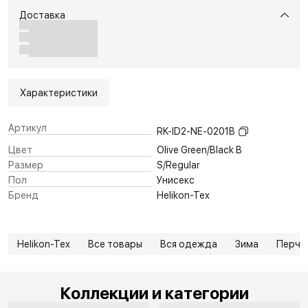
Доставка
Характеристики
Артикул
RK-ID2-NE-0201B
Цвет
Olive Green/Black B
Размер
S/Regular
Пол
Унисекс
Бренд
Helikon-Tex
Helikon-Tex
Все товары
Вся одежда
Зима
Перча
Коллекции и категории