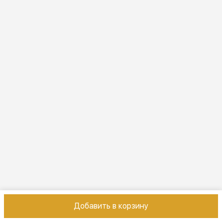
Эл. почта
online@vindex.ru
Добавить в корзину
Контакты
Оплата
Доставка
Правила возврата
Реквизиты
Оферт