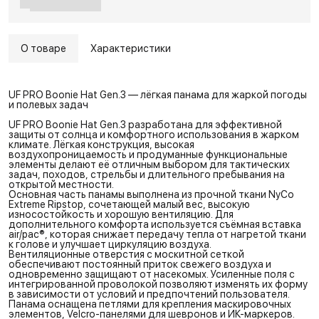
О товаре
Характеристики
UF PRO Boonie Hat Gen.3 — лёгкая панама для жаркой погоды
и полевых задач
UF PRO Boonie Hat Gen.3 разработана для эффективной
защиты от солнца и комфортного использования в жарком
климате. Лёгкая конструкция, высокая
воздухопроницаемость и продуманные функциональные
элементы делают её отличным выбором для тактических
задач, походов, стрельбы и длительного пребывания на
открытой местности.
Основная часть панамы выполнена из прочной ткани NyCo
Extreme Ripstop, сочетающей малый вес, высокую
износостойкость и хорошую вентиляцию. Для
дополнительного комфорта используется съёмная вставка
air/pac®, которая снижает передачу тепла от нагретой ткани
к голове и улучшает циркуляцию воздуха.
Вентиляционные отверстия с москитной сеткой
обеспечивают постоянный приток свежего воздуха и
одновременно защищают от насекомых. Усиленные поля с
интегрированной проволокой позволяют изменять их форму
в зависимости от условий и предпочтений пользователя.
Панама оснащена петлями для крепления маскировочных
элементов, Velcro-панелями для шевронов и ИК-маркеров.