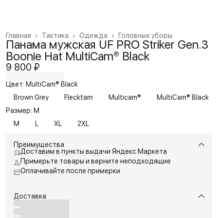
Главная
›
Тактика
›
Одежда
›
Головные уборы
Панама мужская UF PRO Striker Gen.3
Boonie Hat MultiCam® Black
9 800 ₽
Цвет: MultiCam® Black
Brown Grey
Flecktarn
Multicam®
MultiCam® Black
Размер: M
M
L
XL
2XL
Преимущества
Доставим в пункты выдачи Яндекс Маркета
Примерьте товары и верните неподходящие
Оплачивайте после примерки
Доставка