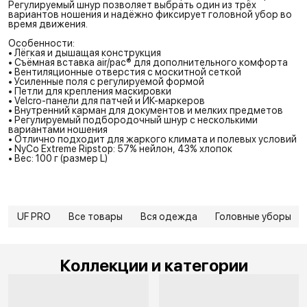
Регулируемый шнур позволяет выбрать один из трёх
вариантов ношения и надёжно фиксирует головной убор во
время движения.
Особенности:
• Лёгкая и дышащая конструкция
• Съёмная вставка air/pac® для дополнительного комфорта
• Вентиляционные отверстия с москитной сеткой
• Усиленные поля с регулируемой формой
• Петли для крепления маскировки
• Velcro-панели для патчей и ИК-маркеров
• Внутренний карман для документов и мелких предметов
• Регулируемый подбородочный шнур с несколькими
вариантами ношения
• Отлично подходит для жаркого климата и полевых условий
• NyCo Extreme Ripstop: 57% нейлон, 43% хлопок
• Вес: 100 г (размер L)
UF PRO
Все товары
Вся одежда
Головные уборы
Коллекции и категории