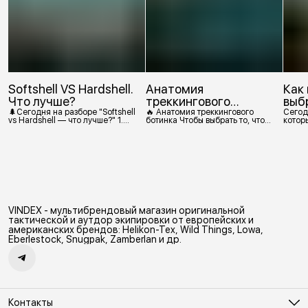
Softshell VS Hardshell.
Анатомия
Как
Что лучше?
треккингового
выб
ботинка
🌲Сегодня на разборе "Softshell
🔥 Анатомия треккингового
Сегод
vs Hardshell — что лучше?" 1.
ботинка Чтобы выбрать то, что
которы
Сегодня Softshell — это прежде
действительно нужно,
костр
всего верхняя одежда. Это
посмотрим, из чего состоит
класс тёплой и эластичной
треккинговый ботинок. 1.
одежды, созданной объединить
Подмётка Нижний резиновый
комфорт флиса и ветрозащиту в
слой, который обеспечивает
одном слое. Внутри бывают
контакт с поверхностью.
разные типы: • Влагозащитный
Подмётки делают из
мембранный Softshell. Когда
вулканизированной резины с
необходима вещь с
добавлением других
максимально прочной,
материалов в разных
VINDEX - мультибрендовый магазин оригинальной
эластичной тканью. •
пропорциях. Обеспечивает
Ветрозащитный мембранный
сцепление с поверхностью,
тактической и аутдор экипировки от европейских и
Softshell Демисезонная гор
защиту от истрирания и износа,
американских брендов: Helikon-Tex, Wild Things, Lowa,
а также безопасность. 2
Eberlestock, Snugpak, Zamberlan и др.
Контакты