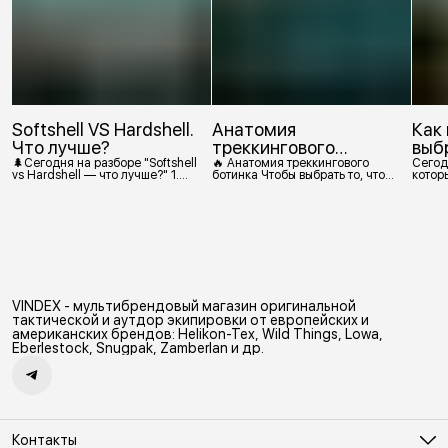
Softshell VS Hardshell.
Анатомия
Как
Что лучше?
треккингового
выб
ботинка
🌲Сегодня на разборе "Softshell
🔥 Анатомия треккингового
Сегод
vs Hardshell — что лучше?" 1.
ботинка Чтобы выбрать то, что
которы
Сегодня Softshell — это прежде
действительно нужно,
костр
всего верхняя одежда. Это
посмотрим, из чего состоит
класс тёплой и эластичной
треккинговый ботинок. 1.
одежды, созданной объединить
Подмётка Нижний резиновый
комфорт флиса и ветрозащиту в
слой, который обеспечивает
одном слое. Внутри бывают
контакт с поверхностью.
разные типы: • Влагозащитный
Подмётки делают из
мембранный Softshell. Когда
вулканизированной резины с
необходима вещь с
добавлением других
максимально прочной,
материалов в разных
VINDEX - мультибрендовый магазин оригинальной
эластичной тканью. •
пропорциях. Обеспечивает
Ветрозащитный мембранный
сцепление с поверхностью,
тактической и аутдор экипировки от европейских и
Softshell Демисезонная гор
защиту от истрирания и износа,
американских брендов: Helikon-Tex, Wild Things, Lowa,
а также безопасность. 2
Eberlestock, Snugpak, Zamberlan и др.
Контакты