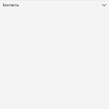
Контакты
Адрес
Москва, Холодильный переулок д. 3
Телефон
8 (495) 481-03-14
Режим работы
ПН-ВС 10:00-22:00
Эл. почта
online@vindex.ru