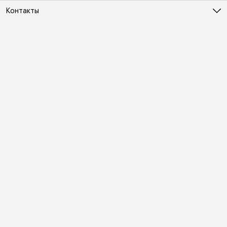
Контакты
Адрес
Москва, Холодильный переулок д. 3
Телефон
8 (495) 481-03-14
Режим работы
ПН-ВС 10:00-22:00
Эл. почта
online@vindex.ru