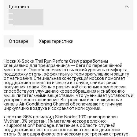
Доставка
О товаре
Характеристики
Носки X-Socks Trail Run Perform Crew разработаны
специально для трейлраннинга — бега по пересечённой
местности. Они обеспечивают высокий уровень комфорта,
поддержку стопы, эффективную терморегуляцию и защиту
от натирания. Специальная конструкция носков помогает
поддерживать мышцы и связки в тонусе, снижая риск
получения травм. Зоны с различной степенью компрессии
способствуют улучшению кровообращения и снабжению
мышц питательными веществами, что уменьшает усталость и
ускоряет восстановление. Встроенные вентиляционные
каналы Air-Conditioning Channel обеспечивают отличную
циркуляцию воздуха и сохраняют ноги сухими.
• состав: 86% полиамид Skin Nodor, 10% полипропилен
Mythlan, 3% эластан, 1% металлическое волокно;
• suppronation® bandage: плетение в области ступней
поддерживает естественное вращательное движение
стопы благодаря физиологическому построению структур