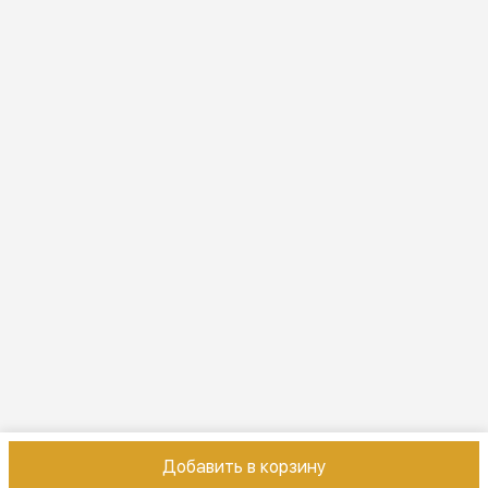
ПН-ВС 10:00-22:00
Эл. почта
online@vindex.ru
Добавить в корзину
Контакты
Оплата
Доставка
Правила возврата
Реквизиты
Оферт