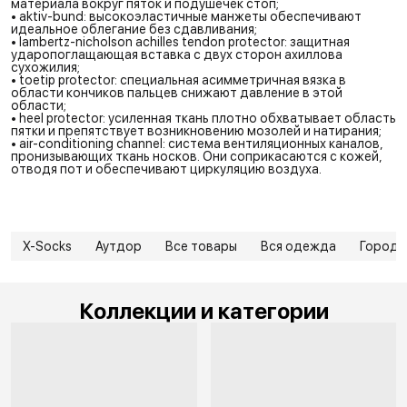
материала вокруг пяток и подушечек стоп;
• aktiv-bund: высокоэластичные манжеты обеспечивают
идеальное облегание без сдавливания;
• lambertz-nicholson achilles tendon protector: защитная
ударопоглащающая вставка с двух сторон ахиллова
сухожилия;
• toetip protector: специальная асимметричная вязка в
области кончиков пальцев снижают давление в этой
области;
• heel protector: усиленная ткань плотно обхватывает область
пятки и препятствует возникновению мозолей и натирания;
• air-conditioning channel: система вентиляционных каналов,
пронизывающих ткань носков. Они соприкасаются с кожей,
отводя пот и обеспечивают циркуляцию воздуха.
X-Socks
Аутдор
Все товары
Вся одежда
Город
Коллекции и категории