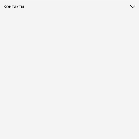
Контакты
Адрес
Москва, Холодильный переулок д. 3
Телефон
8 (495) 481-03-14
Режим работы
ПН-ВС 10:00-22:00
Эл. почта
online@vindex.ru