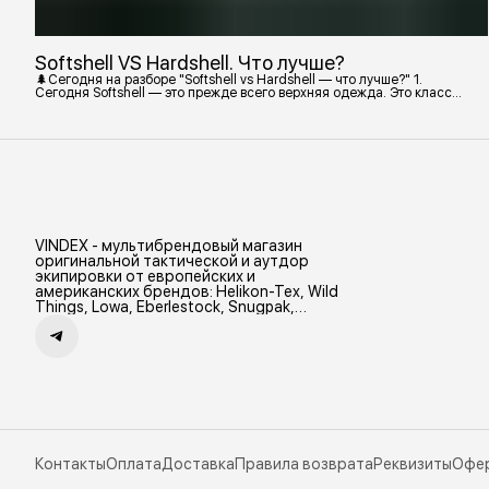
Softshell VS Hardshell. Что лучше?
🌲Сегодня на разборе "Softshell vs Hardshell — что лучше?" 1.
Сегодня Softshell — это прежде всего верхняя одежда. Это класс
тёплой и эластичной одежды, созданной объединить комфорт флиса
и ветрозащиту в одном слое. Внутри бывают разные типы: •
Влагозащитный мембранный Softshell. Когда необходима вещь с
максимально прочной, эластичной тканью. • Ветрозащитный
мембранный Softshell Демисезонная гор
VINDEX - мультибрендовый магазин
оригинальной тактической и аутдор
экипировки от европейских и
американских брендов: Helikon-Tex, Wild
Things, Lowa, Eberlestock, Snugpak,
Zamberlan и др.
Контакты
Оплата
Доставка
Правила возврата
Реквизиты
Офе