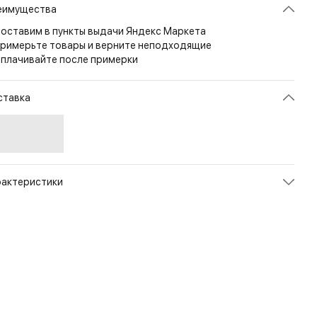
еимущества
оставим в пункты выдачи Яндекс Маркета
римерьте товары и верните неподходящие
плачивайте после примерки
ставка
рактеристики
икул
RIPES24M
ет
B036
змер
35/38
рана
ИТАЛИЯ
л
Унисекс
енд
X-Socks