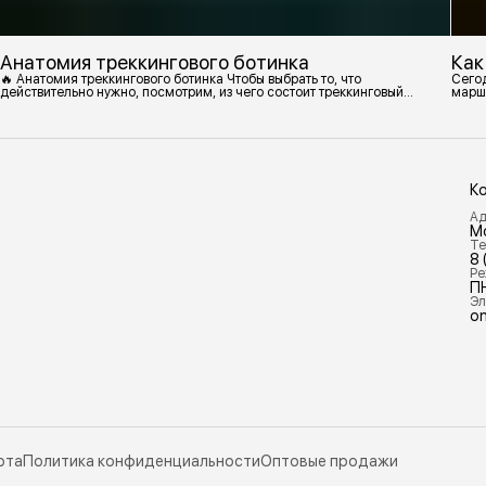
Анатомия треккингового ботинка
Как
🔥 Анатомия треккингового ботинка Чтобы выбрать то, что
Сегод
действительно нужно, посмотрим, из чего состоит треккинговый
марш
ботинок. 1. Подмётка Нижний резиновый слой, который обеспечивает
контакт с поверхностью. Подмётки делают из вулканизированной
резины с добавлением других материалов в разных пропорциях.
Обеспечивает сцепление с поверхностью, защиту от истрирания и
износа, а также безопасность. 2
К
Ад
М
Те
8 
Ре
П
Эл
on
рта
Политика конфиденциальности
Оптовые продажи