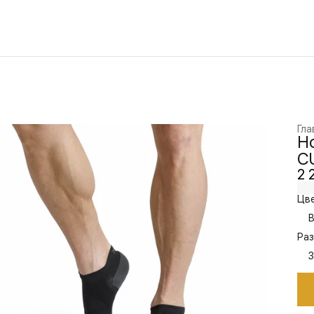
Гла
Н
C
2 
Цве
Раз
3