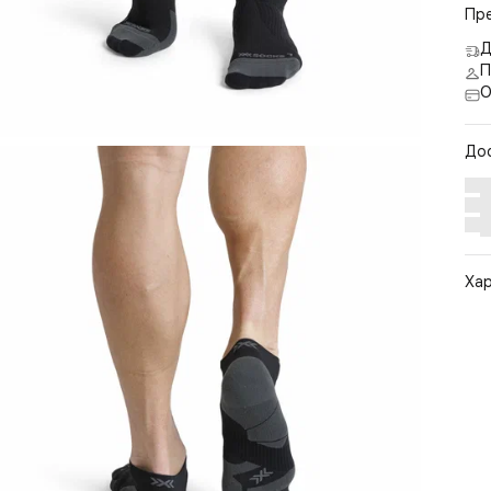
Пр
Д
П
О
До
Ха
Арт
Цв
Ра
Ст
По
Бр