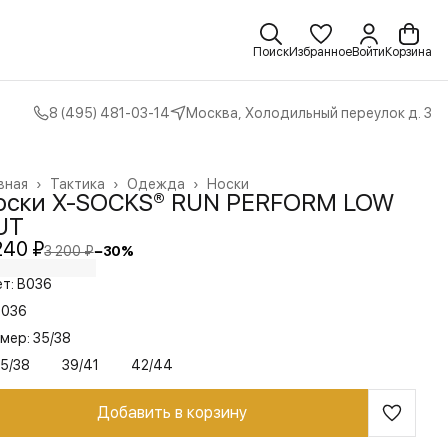
Поиск
Избранное
Войти
Корзина
8 (495) 481-03-14
Москва, Холодильный переулок д. 3
вная
›
Тактика
›
Одежда
›
Носки
оски X-SOCKS® RUN PERFORM LOW
UT
240 ₽
3 200 ₽
−
30
%
т: B036
B036
мер: 35/38
5/38
39/41
42/44
Добавить в корзину