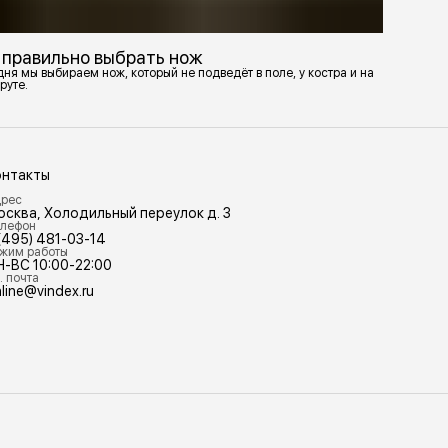
 правильно выбрать нож
ня мы выбираем нож, который не подведёт в поле, у костра и на
руте.
онтакты
рес
осква, Холодильный переулок д. 3
лефон
(495) 481-03-14
жим работы
Н-ВС 10:00-22:00
. почта
line@vindex.ru