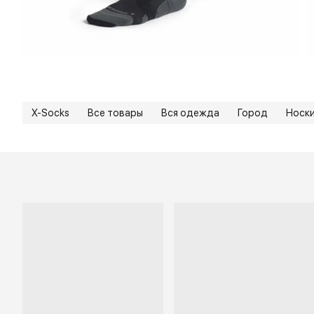
X-Socks
Все товары
Вся одежда
Город
Носк