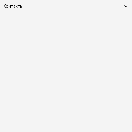
Контакты
Адрес
Москва, Холодильный переулок д. 3
Телефон
8 (495) 481-03-14
Режим работы
ПН-ВС 10:00-22:00
Эл. почта
online@vindex.ru