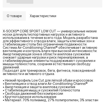
О товаре
Характеристики
X-SOCKS® CORE SPORT LOW CUT — универсальные низкие
носки для мультиспортивных нагрузок и активного
использования в течение всего года. Модель разработана
для эффективного отвода влаги, защиты ключевых зон и
стабилизации стопы без ограничения подвижности.
Система Air-Conditioning Channel® обеспечивает активную
вентиляцию и контроль влаги при высокой интенсивности.
Амортизирующая зона в области ахиллова сухожилия
снижает ударные нагрузки и риск перенапряжения, а
стабилизирующие элементы поддерживают сухожилия и
мышцы голеностопа, сохраняя естественную свободу
движений.
Подходят для тренировок, бега, фитнеса, повседневной
активности и активного отдыха.
• Низкий профиль Low Cut для лёгкой обуви и кроссовок
• Вентиляция и отвод влаги Air-Conditioning Channel®
• Амортизация и защита ахиллова сухожилия
• Стабилизация мышц и сухожилий голеностопа
• Свобода движений без компрессии
• Круглогодичное использование
• Материал: 70% полиамид, 27% полипропилен, 3% эластан