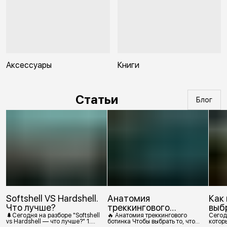
Аксессуары
Книги
Статьи
Блог
Softshell VS Hardshell.
Анатомия
Как
Что лучше?
треккингового
выб
ботинка
🌲Сегодня на разборе "Softshell
🔥 Анатомия треккингового
Сегод
vs Hardshell — что лучше?" 1.
ботинка Чтобы выбрать то, что
которы