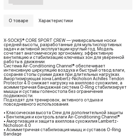
О товаре
Характеристики
X-SOCKS® CORE SPORT CREW — универсальные носки
средней высоты, разработанные для мультиспортивных
задач и активной эксплуатации круглый год. Модель
сочетает анатомическую эргономику, эффективную
вентиляцию и стабилизацию ключевых зон для уверенной
работы в движении.
Система Air-Conditioning Channel® обеспечивает
интенсивную циркуляцию воздуха и быстрый отвод влаги,
сохраняя стопы сухими даже при длительных нагрузках.
Амортизирующая зона Lambertz-Nicholson Achilles Tendon
Protector 4.0 снижает нагрузку на ахиллово сухожилие, а
асимметричная бандажная система O-Ring стабилизирует
мышцы и суставы голеностопа без ограничения
подвижности.
Подходят для тренировок, активного отдыха и
повседневного использования.
• Классическая высота Crew для дополнительной защиты
• Вентиляция и контроль влаги Air-Conditioning Channel®
• Амортизация и защита ахиллова сухожилия Lambertz-
Nicholson 4.0
• Асимметричная стабилизация мышц и суставов O-Ring
Bandage