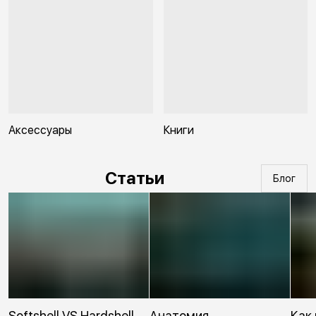
Аксессуары
Книги
Статьи
Блог
Softshell VS Hardshell.
Анатомия
Как