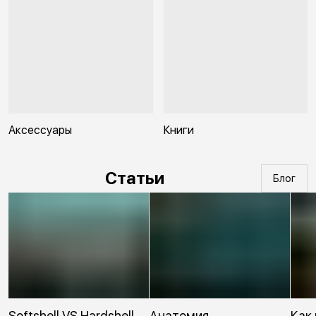
Аксессуары
Книги
Статьи
Блог
Softshell VS Hardshell.
Анатомия
Как