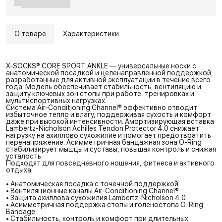
О товаре
Характеристики
X-SOCKS® CORE SPORT ANKLE — универсальные носки с
анатомической посадкой и целенаправленной поддержкой,
разработанные для активной эксплуатации в течение всего
года. Модель обеспечивает стабильность, вентиляцию и
защиту ключевых зон стопы при работе, тренировках и
мультиспортивных нагрузках.
Система Air-Conditioning Channel® эффективно отводит
избыточное тепло и влагу, поддерживая сухость и комфорт
даже при высокой интенсивности. Амортизирующая вставка
Lambertz-Nicholson Achilles Tendon Protector 4.0 снижает
нагрузку на ахиллово сухожилие и помогает предотвратить
перенапряжение. Асимметричная бандажная зона O-Ring
стабилизирует мышцы и суставы, повышая контроль и снижая
усталость.
Подходят для повседневного ношения, фитнеса и активного
отдыха.
• Анатомическая посадка с точечной поддержкой
• Вентиляционные каналы Air-Conditioning Channel®
• Защита ахиллова сухожилия Lambertz-Nicholson 4.0
• Асимметричная поддержка стопы и голеностопа O-Ring
Bandage
• Стабильность, контроль и комфорт при длительных