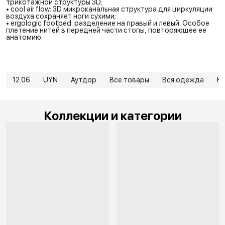
трикотажной структуры 3D;
• cool air flow: 3D микроканальная структура для циркуляции
воздуха сохраняет ноги сухими;
• ergologic footbed: разделение на правый и левый. Особое
плетение нитей в передней части стопы, повторяющее ее
анатомию.
12.06
UYN
Аутдор
Все товары
Вся одежда
Н
Коллекции и категории