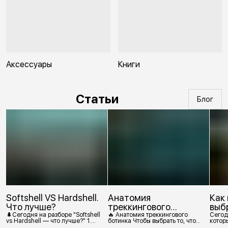
Аксессуары
Книги
Статьи
Блог
Softshell VS Hardshell.
Анатомия
Как
Что лучше?
треккингового
выб
ботинка
🌲Сегодня на разборе "Softshell
🔥 Анатомия треккингового
Сегод
vs Hardshell — что лучше?" 1.
ботинка Чтобы выбрать то, что
которы
Сегодня Softshell — это прежде
действительно нужно,
костр