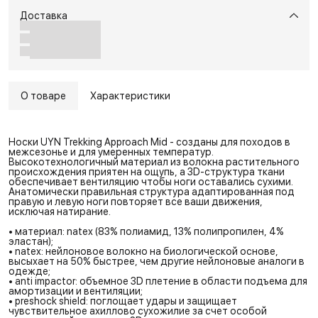
Доставка
О товаре
Характеристики
Носки UYN Trekking Approach Mid - созданы для походов в
межсезонье и для умеренных температур.
Высокотехнологичный материал из волокна растительного
происхождения приятен на ощупь, а 3D-структура ткани
обеспечивает вентиляцию чтобы ноги оставались сухими.
Анатомически правильная структура адаптированная под
правую и левую ноги повторяет все ваши движения,
исключая натирание.
• материал: natex (83% полиамид, 13% полипропилен, 4%
эластан);
• natex: нейлоновое волокно на биологической основе,
высыхает на 50% быстрее, чем другие нейлоновые аналоги в
одежде;
• anti impactor: объемное 3D плетение в области подъема для
амортизации и вентиляции;
• preshock shield: поглощает удары и защищает
чувствительное ахиллово сухожилие за счет особой