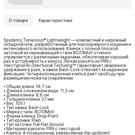
О товаре
Характеристики
Spyderco Tenacious® Lightweight — компактный и надёжный
складной нож, разработанный для повседневного ношения и
интенсивного использования. Клинок с полной плоской
заточкой из нержавеющей стали 8Cr13MoV отлично
справляется с различными задачами, обеспечивая хороший
рез и устойчивость к износу. Лёгкая рукоять из FRN с
текстурой Bi-Directional Texturing™ гарантирует уверенное
удержание в руке, а замок Back-Lock отвечает за надёжную
фиксацию. Четырёхпозиционная клипса даёт свободу при
размещении ножа на снаряжении.
• Общая длина: 19,7 см
• Длина в сложенном виде: 11,3 см
• Длина клинка: 8,6 см
• Толщина клинка: 3,1 мм
• Вес: 105 г
• Тип замка: Back‑Lock
• Марка стали: 8Cr13MoV
• Форма клинка: Drop‑Point
• Тип кромки: Plain
• Тип заточки: Full‑Flat Ground
• Материал рукояти: FRN с текстурой
• Клипса: 4‑позиционная, реверсивная (tip‑up/down)