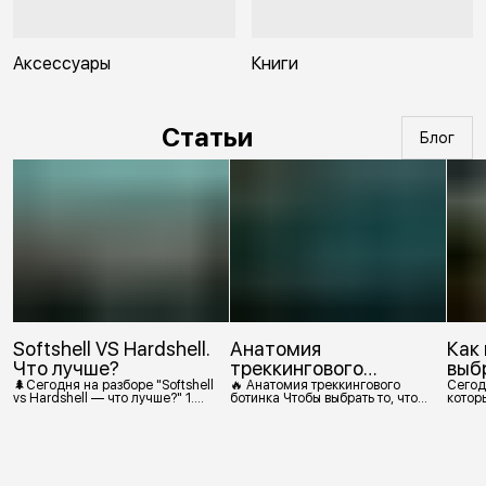
Аксессуары
Книги
Статьи
Блог
Softshell VS Hardshell.
Анатомия
Как
Что лучше?
треккингового
выб
ботинка
🌲Сегодня на разборе "Softshell
🔥 Анатомия треккингового
Сегод
vs Hardshell — что лучше?" 1.
ботинка Чтобы выбрать то, что
которы
Сегодня Softshell — это прежде
действительно нужно,
костр
всего верхняя одежда. Это
посмотрим, из чего состоит
класс тёплой и эластичной
треккинговый ботинок. 1.
одежды, созданной объединить
Подмётка Нижний резиновый
комфорт флиса и ветрозащиту в
слой, который обеспечивает
одном слое. Внутри бывают
контакт с поверхностью.