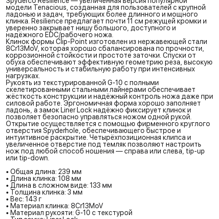
Spyderco Resilience — увеличенная версия популярной
модели Tenacious, созданная для пользователей с крупной
ладонью и задач, требующих более длинного и мощного
клинка. Resilience предлагает почти 11 см режущей кромки и
уверенно закрывает нишу большого, доступного и
надёжного EDC/рабочего ножа.
Клинок формы Clip-Point изготовлен из нержавеющей стали
8Cr13MoV, которая хорошо сбалансирована по прочности,
коррозионной стойкости и простоте заточки. Спуски от
обуха обеспечивают эффективную геометрию реза, высокую
универсальность и стабильную работу при интенсивных
нагрузках.
Рукоять из текстурированной G-10 с полными
скелетированными стальными лайнерами обеспечивает
жёсткость конструкции и надёжный контроль ножа даже при
силовой работе. Эргономичная форма хорошо заполняет
ладонь, а замок Liner Lock надёжно фиксирует клинок и
позволяет безопасно управляться ножом одной рукой.
Открытие осуществляется с помощью фирменного круглого
отверстия Spyderhole, обеспечивающего быстрое и
интуитивное раскрытие. Четырёхпозиционная клипса и
увеличенное отверстие под темляк позволяют настроить
нож под любой способ ношения — справа или слева, tip-up
или tip-down.
• Общая длина: 239 мм
• Длина клинка: 108 мм
• Длина в сложном виде: 133 мм
• Толщина клинка: 3 мм
• Вес: 143 г
• Материал клинка: 8Cr13MoV
• Материал рукояти: G-10 с текстурой