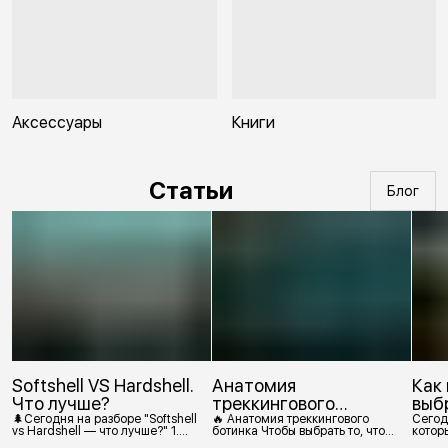
Аксессуары
Книги
Статьи
Блог
Softshell VS Hardshell.
Анатомия
Как
Что лучше?
треккингового
выб
ботинка
🌲Сегодня на разборе "Softshell
🔥 Анатомия треккингового
Сегод
vs Hardshell — что лучше?" 1.
ботинка Чтобы выбрать то, что
которы
Сегодня Softshell — это прежде
действительно нужно,
костр