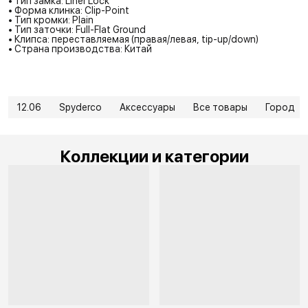
• Тип замка: Liner Lock
• Форма клинка: Clip-Point
• Тип кромки: Plain
• Тип заточки: Full-Flat Ground
• Клипса: переставляемая (правая/левая, tip-up/down)
• Страна производства: Китай
12.06
Spyderco
Аксессуары
Все товары
Город
Коллекции и категории