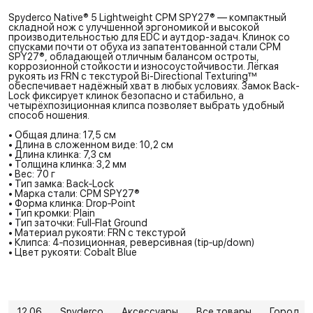
Spyderco Native® 5 Lightweight CPM SPY27® — компактный
складной нож с улучшенной эргономикой и высокой
производительностью для EDC и аутдор-задач. Клинок со
спусками почти от обуха из запатентованной стали CPM
SPY27®, обладающей отличным балансом остроты,
коррозионной стойкости и износоустойчивости. Лёгкая
рукоять из FRN с текстурой Bi-Directional Texturing™
обеспечивает надёжный хват в любых условиях. Замок Back-
Lock фиксирует клинок безопасно и стабильно, а
четырёхпозиционная клипса позволяет выбрать удобный
способ ношения.
• Общая длина: 17,5 см
• Длина в сложенном виде: 10,2 см
• Длина клинка: 7,3 см
• Толщина клинка: 3,2 мм
• Вес: 70 г
• Тип замка: Back‑Lock
• Марка стали: CPM SPY27®
• Форма клинка: Drop‑Point
• Тип кромки: Plain
• Тип заточки: Full‑Flat Ground
• Материал рукояти: FRN с текстурой
• Клипса: 4‑позиционная, реверсивная (tip‑up/down)
• Цвет рукояти: Cobalt Blue
12.06
Spyderco
Аксессуары
Все товары
Город