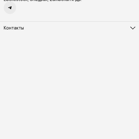
Контакты
Адрес
Москва, Холодильный переулок д. 3
Телефон
8 (495) 481-03-14
Режим работы
ПН-ВС 10:00-22:00
Эл. почта
online@vindex.ru