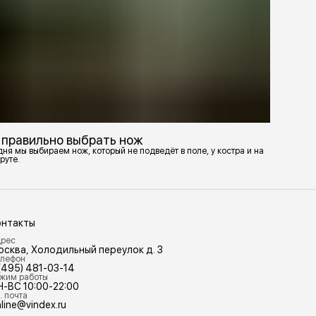
 правильно выбрать нож
ня мы выбираем нож, который не подведёт в поле, у костра и на
руте.
онтакты
рес
осква, Холодильный переулок д. 3
лефон
(495) 481-03-14
жим работы
Н-ВС 10:00-22:00
. почта
line@vindex.ru