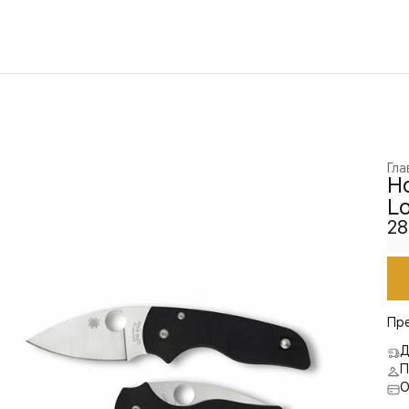
Гла
Но
Lo
28
Пр
Д
П
О