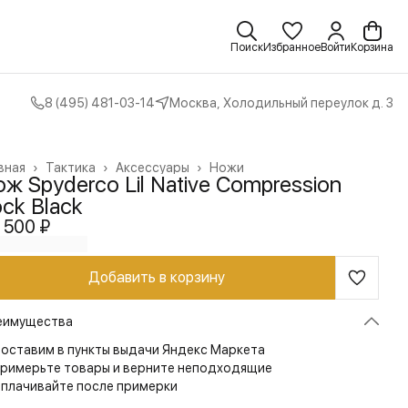
Поиск
Избранное
Войти
Корзина
8 (495) 481-03-14
Москва, Холодильный переулок д. 3
вная
›
Тактика
›
Аксессуары
›
Ножи
ж Spyderco Lil Native Compression
ck Black
 500 ₽
Добавить в корзину
еимущества
оставим в пункты выдачи Яндекс Маркета
римерьте товары и верните неподходящие
плачивайте после примерки