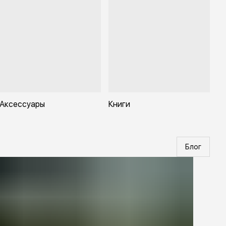
ществляется с помощью фирменного круглого отверстия
derhole, обеспечивающего быстрое и уверенное
оручное раскрытие. Низкопрофильная глубокая
волочная клипса позволяет незаметно носить нож в
мане и поддерживает ношение tip-up под правую или левую
у.
бщая длина: 150 мм
лина клинка: 61 мм
лина в сложном виде: 88 мм
олщина клинка: 3,2 мм
с: 71 г
атериал клинка: CPM S30V
атериал рукояти: G-10 с текстурой
Аксессуары
Книги
ип замка: Compression Lock®
орма клинка: Drop-Point
ип кромки: Plain (доступна версия SpyderEdge™)
ип заточки: Full-Flat Ground
липса: глубокая, ambi, tip-up
трана производства: США
Блог