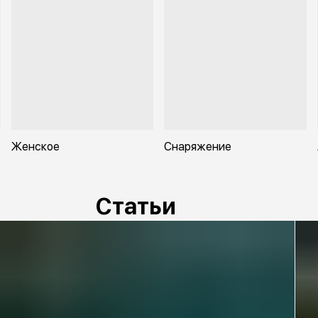
осу
Spy
одн
про
кар
рук
• О
• Д
• Д
• Т
• Ве
• М
• М
Женское
Снаряжение
• Т
• Ф
• Т
• Т
• К
• С
Статьи