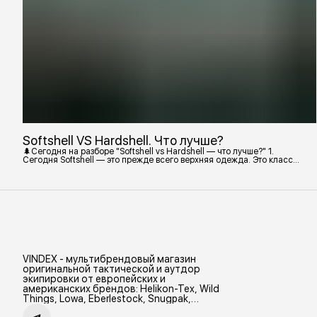
Softshell VS Hardshell. Что лучше?
🌲Сегодня на разборе "Softshell vs Hardshell — что лучше?" 1.
Сегодня Softshell — это прежде всего верхняя одежда. Это класс
тёплой и эластичной одежды, созданной объединить комфорт флиса
и ветрозащиту в одном слое. Внутри бывают разные типы: •
Влагозащитный мембранный Softshell. Когда необходима вещь с
максимально прочной, эластичной тканью. • Ветрозащитный
мембранный Softshell Демисезонная гор
VINDEX - мультибрендовый магазин
оригинальной тактической и аутдор
экипировки от европейских и
американских брендов: Helikon-Tex, Wild
Things, Lowa, Eberlestock, Snugpak,
Zamberlan и др.