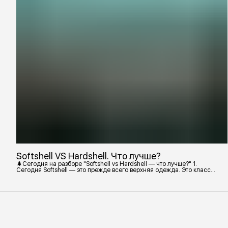
Softshell VS Hardshell. Что лучше?
🌲Сегодня на разборе "Softshell vs Hardshell — что лучше?" 1.
Сегодня Softshell — это прежде всего верхняя одежда. Это класс
тёплой и эластичной одежды, созданной объединить комфорт флиса
и ветрозащиту в одном слое. Внутри бывают разные типы: •
Влагозащитный мембранный Softshell. Когда необходима вещь с
максимально прочной, эластичной тканью. • Ветрозащитный
мембранный Softshell Демисезонная гор