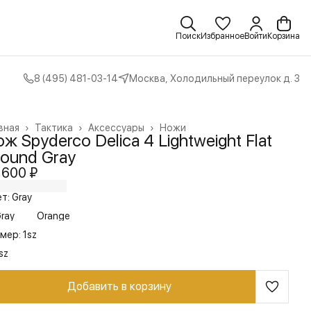
Поиск
Избранное
Войти
Корзина
8 (495) 481-03-14
Москва, Холодильный переулок д. 3
вная
›
Тактика
›
Аксессуары
›
Ножи
ж Spyderco Delica 4 Lightweight Flat
round Gray
 600 ₽
т: Gray
ray
Orange
мер: 1sz
sz
Добавить в корзину