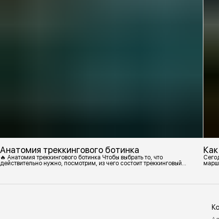
Анатомия треккингового ботинка
Как
🔥 Анатомия треккингового ботинка Чтобы выбрать то, что
Сегод
действительно нужно, посмотрим, из чего состоит треккинговый
марш
ботинок. 1. Подмётка Нижний резиновый слой, который обеспечивает
контакт с поверхностью. Подмётки делают из вулканизированной
резины с добавлением других материалов в разных пропорциях.
Обеспечивает сцепление с поверхностью, защиту от истрирания и
износа, а также безопасность. 2
К