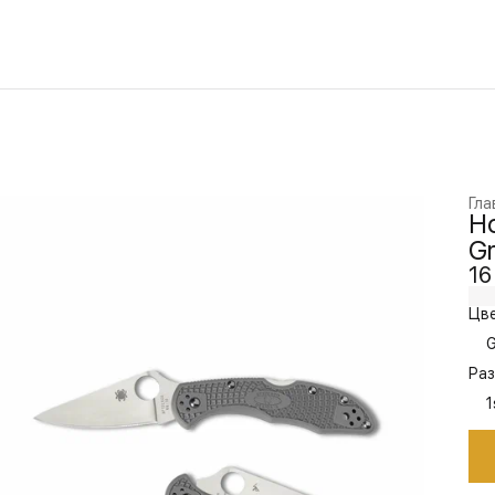
Гла
Но
G
16
Цве
G
Раз
1