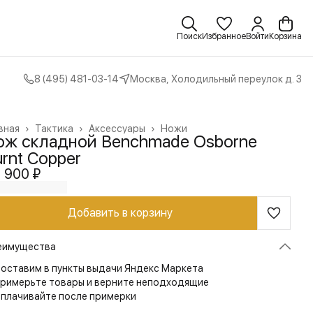
Поиск
Избранное
Войти
Корзина
8 (495) 481-03-14
Москва, Холодильный переулок д. 3
вная
›
Тактика
›
Аксессуары
›
Ножи
ож складной Benchmade Osborne
rnt Copper
 900 ₽
Добавить в корзину
еимущества
оставим в пункты выдачи Яндекс Маркета
римерьте товары и верните неподходящие
плачивайте после примерки