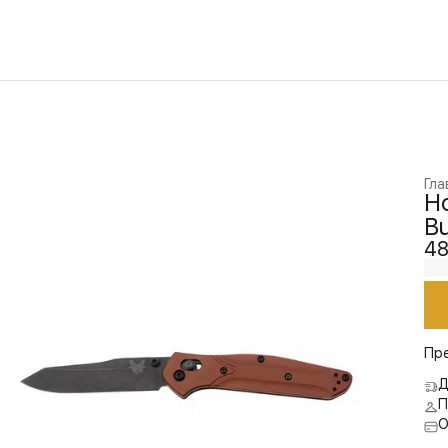
Гла
Н
Bu
48
Пр
Д
П
О