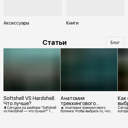
Аксессуары
Книги
Статьи
Блог
Softshell VS Hardshell.
Анатомия
Как
Что лучше?
треккингового
выб
ботинка
🌲Сегодня на разборе "Softshell
🔥 Анатомия треккингового
Сегод
vs Hardshell — что лучше?" 1.
ботинка Чтобы выбрать то, что
которы
Сегодня Softshell — это прежде
действительно нужно,
костр
всего верхняя одежда. Это
посмотрим, из чего состоит
класс тёплой и эластичной
треккинговый ботинок. 1.
одежды, созданной объединить
Подмётка Нижний резиновый