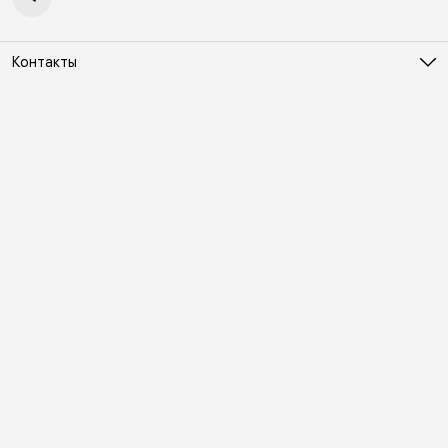
Контакты
Адрес
Москва, Холодильный переулок д. 3
Телефон
8 (495) 481-03-14
Режим работы
ПН-ВС 10:00-22:00
Эл. почта
online@vindex.ru