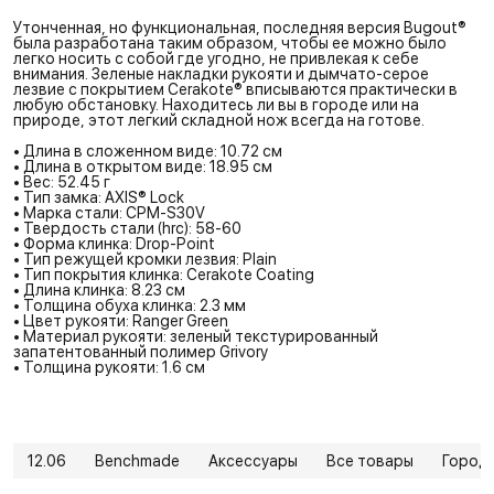
Утонченная, но функциональная, последняя версия Bugout®
была разработана таким образом, чтобы ее можно было
легко носить с собой где угодно, не привлекая к себе
внимания. Зеленые накладки рукояти и дымчато-серое
лезвие с покрытием Cerakote® вписываются практически в
любую обстановку. Находитесь ли вы в городе или на
природе, этот легкий складной нож всегда на готове.
• Длина в сложенном виде: 10.72 см
• Длина в открытом виде: 18.95 см
• Вес: 52.45 г
• Тип замка: AXIS® Lock
• Марка стали: CPM-S30V
• Твердость стали (hrc): 58-60
• Форма клинка: Drop-Point
• Тип режущей кромки лезвия: Plain
• Тип покрытия клинка: Cerakote Coating
• Длина клинка: 8.23 см
• Толщина обуха клинка: 2.3 мм
• Цвет рукояти: Ranger Green
• Материал рукояти: зеленый текстурированный
запатентованный полимер Grivory
• Толщина рукояти: 1.6 см
12.06
Benchmade
Аксессуары
Все товары
Город