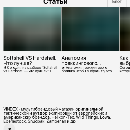
Статьи
Блог
Softshell VS Hardshell.
Анатомия
Как
Что лучше?
треккингового
выб
ботинка
🌲Сегодня на разборе "Softshell
🔥 Анатомия треккингового
Сегод
vs Hardshell — что лучше?" 1.
ботинка Чтобы выбрать то, что
которы
Сегодня Softshell — это прежде
действительно нужно,
костр
всего верхняя одежда. Это
посмотрим, из чего состоит
класс тёплой и эластичной
треккинговый ботинок. 1.
одежды, созданной объединить
Подмётка Нижний резиновый
комфорт флиса и ветрозащиту в
слой, который обеспечивает
одном слое. Внутри бывают
контакт с поверхностью.
разные типы: • Влагозащитный
Подмётки делают из
мембранный Softshell. Когда
вулканизированной резины с
необходима вещь с
добавлением других
максимально прочной,
материалов в разных
VINDEX - мультибрендовый магазин оригинальной
эластичной тканью. •
пропорциях. Обеспечивает
Ветрозащитный мембранный
сцепление с поверхностью,
тактической и аутдор экипировки от европейских и
Softshell Демисезонная гор
защиту от истрирания и износа,
американских брендов: Helikon-Tex, Wild Things, Lowa,
а также безопасность. 2
Eberlestock, Snugpak, Zamberlan и др.