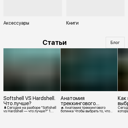
Аксессуары
Книги
Статьи
Блог
Softshell VS Hardshell.
Анатомия
Как
Что лучше?
треккингового
выб
ботинка
🌲Сегодня на разборе "Softshell
🔥 Анатомия треккингового
Сегод
vs Hardshell — что лучше?" 1.
ботинка Чтобы выбрать то, что
которы
Сегодня Softshell — это прежде
действительно нужно,
костр
всего верхняя одежда. Это
посмотрим, из чего состоит
класс тёплой и эластичной
треккинговый ботинок. 1.
одежды, созданной объединить
Подмётка Нижний резиновый