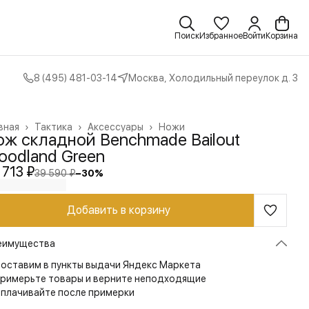
Поиск
Избранное
Войти
Корзина
8 (495) 481-03-14
Москва, Холодильный переулок д. 3
вная
›
Тактика
›
Аксессуары
›
Ножи
ож складной Benchmade Bailout
oodland Green
 713 ₽
39 590 ₽
−
30
%
Добавить в корзину
еимущества
оставим в пункты выдачи Яндекс Маркета
римерьте товары и верните неподходящие
плачивайте после примерки