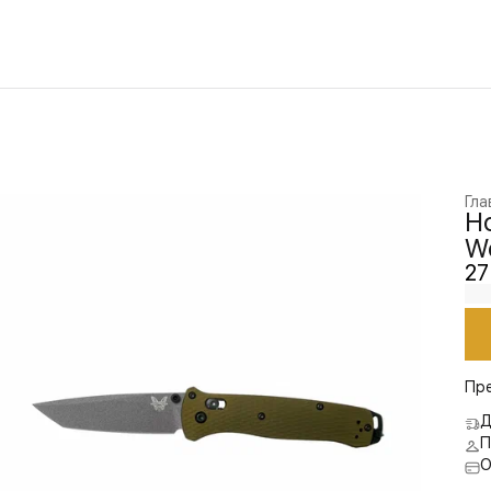
Гла
Н
W
27
Пр
Д
П
О