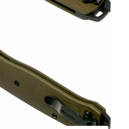
• Т
• Ц
• М
• Т
• С
• П