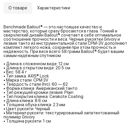
О товаре
Характеристики
Benchmade Bailout® — это настоящее качество и
мастерство, которые сразу бросаются в глаза. Тонкий и
сверхлегкий дизайн Bailout® сочетает в себе оптимальное
соотношение прочности и веса. Черные рукоятки Grivory и
лезвие танто из инструментальной стали CPM-3V дополняют
комплект легкого ножа, сохраняя при этом прочность и
надёжность. При весе всего 58 грамм Bailout® будет вашим
самым надёжным спутником.
• Длина в сложенном виде: 12 см
• Длина в открытом виде: 20.5 см
• Вес: 58.4 г
• Тип замка: AXIS® Lock
• Марка стали: CPM 3V
• Твердость стали (hrc): 60 — 62
• Форма клинка: Американский танто
• Тип режущей кромки лезвия: Plain
• Тип покрытия клинка: Cerakote Coating
• Длина клинка: 8.6 см
• Толщина обуха клинка: 2.3 мм
• Цвет рукояти: Черный
• Материал рукояти: текстурированный запатентованный
полимер Grivory
• Толщина рукояти: 1 см