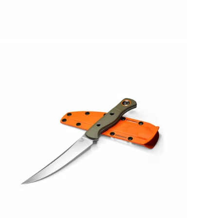
• М
• Т
• Ф
• Т
• П
• Д
• Т
• Ц
• М
• Т
• Н
• В