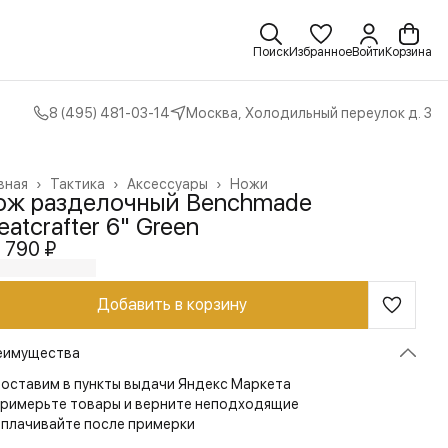
Поиск
Избранное
Войти
Корзина
8 (495) 481-03-14
Москва, Холодильный переулок д. 3
вная
›
Тактика
›
Аксессуары
›
Ножи
ож разделочный Benchmade
atcrafter 6" Green
 790 ₽
Добавить в корзину
еимущества
оставим в пункты выдачи Яндекс Маркета
римерьте товары и верните неподходящие
плачивайте после примерки