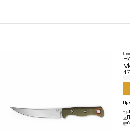
Гла
Н
Me
47
Пр
Д
П
О