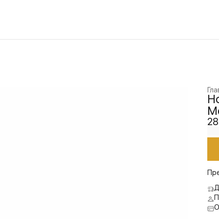
Гла
Н
Me
28
Пр
Д
П
О