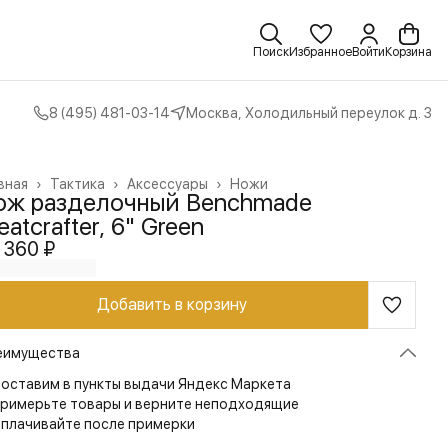
Поиск
Избранное
Войти
Корзина
8 (495) 481-03-14
Москва, Холодильный переулок д. 3
вная
›
Тактика
›
Аксессуары
›
Ножи
ож разделочный Benchmade
atcrafter, 6" Green
 360 ₽
Добавить в корзину
еимущества
оставим в пункты выдачи Яндекс Маркета
римерьте товары и верните неподходящие
плачивайте после примерки