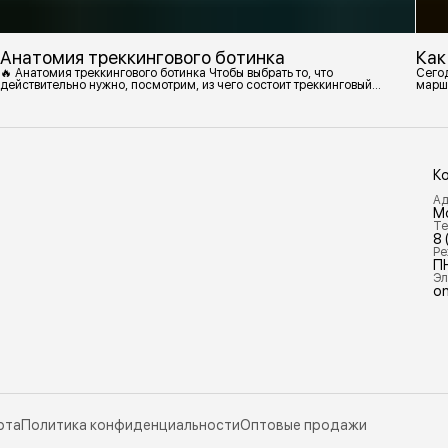
Анатомия треккингового ботинка
Как
🔥 Анатомия треккингового ботинка Чтобы выбрать то, что
Сегод
действительно нужно, посмотрим, из чего состоит треккинговый
марш
ботинок. 1. Подмётка Нижний резиновый слой, который обеспечивает
контакт с поверхностью. Подмётки делают из вулканизированной
резины с добавлением других материалов в разных пропорциях.
Обеспечивает сцепление с поверхностью, защиту от истрирания и
износа, а также безопасность. 2
К
Ад
М
Те
8 
Ре
П
Эл
on
рта
Политика конфиденциальности
Оптовые продажи