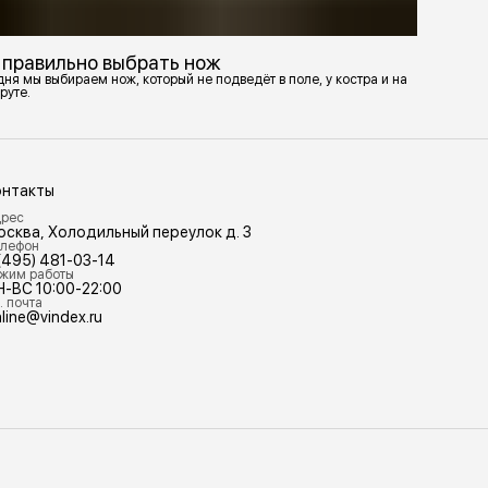
 правильно выбрать нож
ня мы выбираем нож, который не подведёт в поле, у костра и на
руте.
онтакты
рес
осква, Холодильный переулок д. 3
лефон
(495) 481-03-14
жим работы
Н-ВС 10:00-22:00
. почта
line@vindex.ru