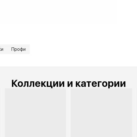
• Т
• Ф
• Т
• Т
• Д
• Т
• Ц
• М
• Т
• Н
• В
жи
Профи
Коллекции и категории