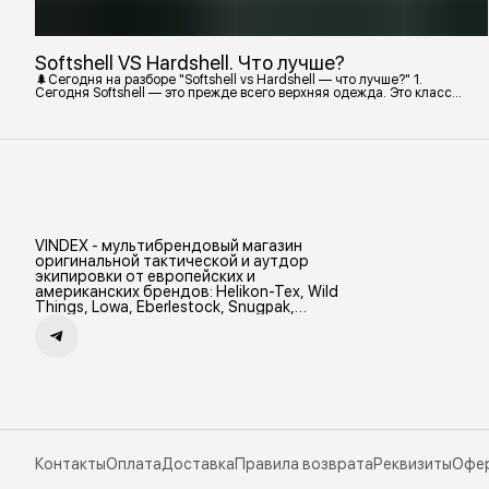
Softshell VS Hardshell. Что лучше?
🌲Сегодня на разборе "Softshell vs Hardshell — что лучше?" 1.
Сегодня Softshell — это прежде всего верхняя одежда. Это класс
тёплой и эластичной одежды, созданной объединить комфорт флиса
и ветрозащиту в одном слое. Внутри бывают разные типы: •
Влагозащитный мембранный Softshell. Когда необходима вещь с
максимально прочной, эластичной тканью. • Ветрозащитный
мембранный Softshell Демисезонная гор
VINDEX - мультибрендовый магазин
оригинальной тактической и аутдор
экипировки от европейских и
американских брендов: Helikon-Tex, Wild
Things, Lowa, Eberlestock, Snugpak,
Zamberlan и др.
Контакты
Оплата
Доставка
Правила возврата
Реквизиты
Офе