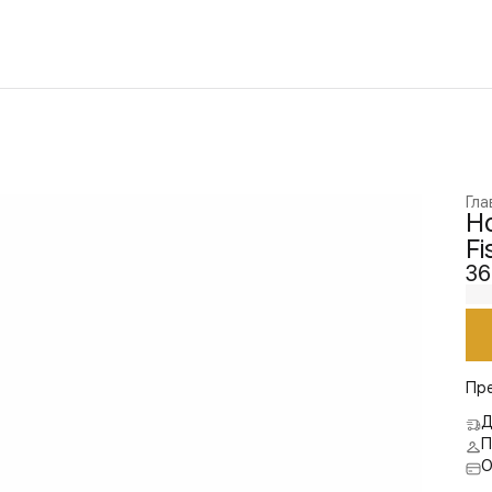
Гла
Н
Fi
36
Пр
Д
П
О