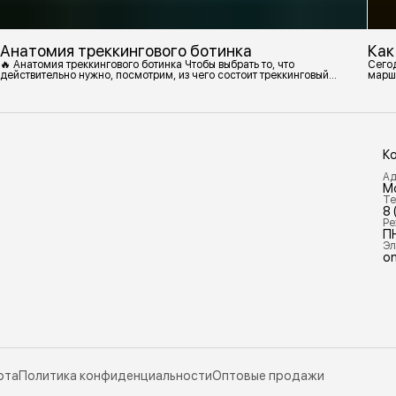
Анатомия треккингового ботинка
Как
🔥 Анатомия треккингового ботинка Чтобы выбрать то, что
Сегод
действительно нужно, посмотрим, из чего состоит треккинговый
марш
ботинок. 1. Подмётка Нижний резиновый слой, который обеспечивает
контакт с поверхностью. Подмётки делают из вулканизированной
резины с добавлением других материалов в разных пропорциях.
Обеспечивает сцепление с поверхностью, защиту от истрирания и
износа, а также безопасность. 2
К
Ад
М
Те
8 
Ре
П
Эл
on
рта
Политика конфиденциальности
Оптовые продажи