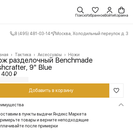
Поиск
Избранное
Войти
Корзина
8 (495) 481-03-14
Москва, Холодильный переулок д. 3
вная
›
Тактика
›
Аксессуары
›
Ножи
ож разделочный Benchmade
shcrafter, 9" Blue
 400 ₽
Добавить в корзину
еимущества
оставим в пункты выдачи Яндекс Маркета
римерьте товары и верните неподходящие
плачивайте после примерки