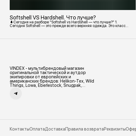
Softshell VS Hardshell. Что лучше?
🌲Сегодня на разборе "Softshell vs Hardshell — что лучше?" 1.
Сегодня Softshell — это прежде всего верхняя одежда. Это класс
тёплой и эластичной одежды, созданной объединить комфорт флиса
и ветрозащиту в одном слое. Внутри бывают разные типы: •
Влагозащитный мембранный Softshell. Когда необходима вещь с
максимально прочной, эластичной тканью. • Ветрозащитный
мембранный Softshell Демисезонная гор
VINDEX - мультибрендовый магазин
оригинальной тактической и аутдор
экипировки от европейских и
американских брендов: Helikon-Tex, Wild
Things, Lowa, Eberlestock, Snugpak,
Zamberlan и др.
Контакты
Оплата
Доставка
Правила возврата
Реквизиты
Офе