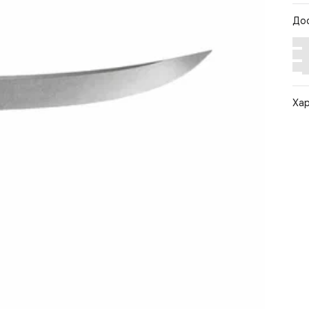
До
Ха
Арт
Бр