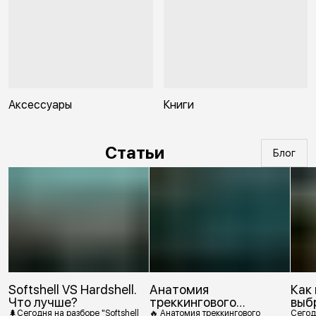
Аксессуары
Книги
Статьи
Блог
Softshell VS Hardshell.
Анатомия
Как
Что лучше?
треккингового
выб
ботинка
🌲Сегодня на разборе "Softshell
🔥 Анатомия треккингового
Сегод