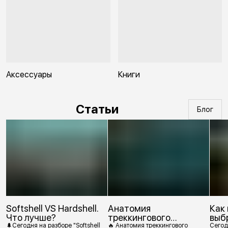
Аксессуары
Книги
Статьи
Блог
Softshell VS Hardshell.
Анатомия
Как
Что лучше?
треккингового
выб
ботинка
🌲Сегодня на разборе "Softshell
🔥 Анатомия треккингового
Сегод