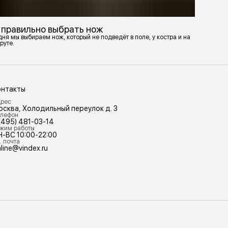
 правильно выбрать нож
ня мы выбираем нож, который не подведёт в поле, у костра и на
руте.
онтакты
рес
осква, Холодильный переулок д. 3
лефон
(495) 481-03-14
жим работы
Н-ВС 10:00-22:00
. почта
line@vindex.ru