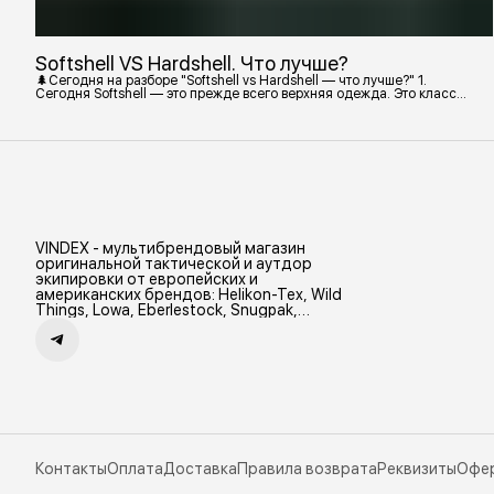
Softshell VS Hardshell. Что лучше?
🌲Сегодня на разборе "Softshell vs Hardshell — что лучше?" 1.
Сегодня Softshell — это прежде всего верхняя одежда. Это класс
тёплой и эластичной одежды, созданной объединить комфорт флиса
и ветрозащиту в одном слое. Внутри бывают разные типы: •
Влагозащитный мембранный Softshell. Когда необходима вещь с
максимально прочной, эластичной тканью. • Ветрозащитный
мембранный Softshell Демисезонная гор
VINDEX - мультибрендовый магазин
оригинальной тактической и аутдор
экипировки от европейских и
американских брендов: Helikon-Tex, Wild
Things, Lowa, Eberlestock, Snugpak,
Zamberlan и др.
Контакты
Оплата
Доставка
Правила возврата
Реквизиты
Офе