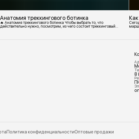
Анатомия треккингового ботинка
Как
🔥 Анатомия треккингового ботинка Чтобы выбрать то, что
Сегод
действительно нужно, посмотрим, из чего состоит треккинговый
марш
ботинок. 1. Подмётка Нижний резиновый слой, который обеспечивает
контакт с поверхностью. Подмётки делают из вулканизированной
резины с добавлением других материалов в разных пропорциях.
Обеспечивает сцепление с поверхностью, защиту от истрирания и
износа, а также безопасность. 2
К
Ад
М
Те
8 
Ре
П
Эл
on
рта
Политика конфиденциальности
Оптовые продажи