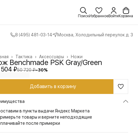
Поиск
Избранное
Войти
Корзина
8 (495) 481-03-14
Москва, Холодильный переулок д. 3
вная
›
Тактика
›
Аксессуары
›
Ножи
ож Benchmade PSK Gray/Green
 504 ₽
50 720 ₽
−
30
%
Добавить в корзину
еимущества
оставим в пункты выдачи Яндекс Маркета
римерьте товары и верните неподходящие
плачивайте после примерки