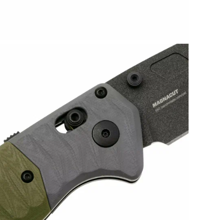
слу
• Д
• Д
• Ве
• Д
• Т
• Т
• Т
• М
• Т
• Ф
• Т
• П
• Ц
• М