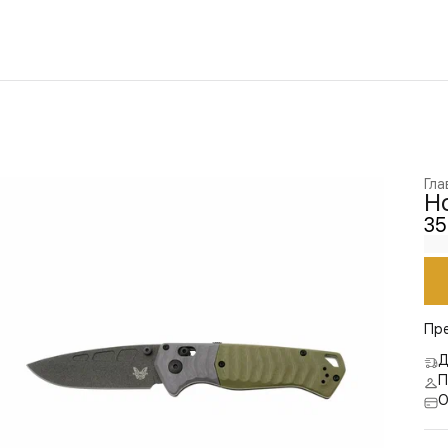
Гла
Н
35
Пр
Д
П
О