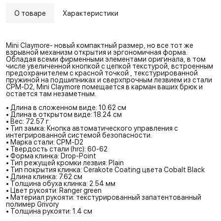
О товаре
Характеристики
Mini Сlaymore- новый компактный размер, но все тот же
взрывной механизм открытия и эргономичная форма.
Обладая всеми фирменными элементами оригинала, в том
числе увеличенной кнопкой с цепкой текстурой, встроенным
предохранителем с красной точкой , текстурированной
пружиной на подшипниках и сверхпрочным лезвием из стали
CPM-D2, Mini Claymore помещается в карман ваших брюк и
остается там незаметным.
• Длина в сложенном виде: 10.62 см
• Длина в открытом виде: 18.24 см
• Вес: 72.57 г
• Тип замка: Кнопка автоматического управления с
интегрированной системой безопасности.
• Марка стали: CPM-D2
• Твердость стали (hrc): 60-62
• Форма клинка: Drop-Point
• Тип режущей кромки лезвия: Plain
• Тип покрытия клинка: Cerakote Coating цвета Cobalt Black
• Длина клинка: 7.62 см
• Толщина обуха клинка: 2.54 мм
• Цвет рукояти: Ranger green
• Материал рукояти: текстурированный запатентованный
полимер Grivory
• Толщина рукояти: 1.4 см