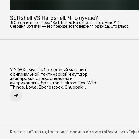
Softshell VS Hardshell. Что лучше?
🌲Сегодня на разборе "Softshell vs Hardshell — что лучше?" 1.
Сегодня Softshell — это прежде всего верхняя одежда. Это класс
тёплой и эластичной одежды, созданной объединить комфорт флиса
и ветрозащиту в одном слое. Внутри бывают разные типы: •
Влагозащитный мембранный Softshell. Когда необходима вещь с
максимально прочной, эластичной тканью. • Ветрозащитный
мембранный Softshell Демисезонная гор
VINDEX - мультибрендовый магазин
оригинальной тактической и аутдор
экипировки от европейских и
американских брендов: Helikon-Tex, Wild
Things, Lowa, Eberlestock, Snugpak,
Zamberlan и др.
Контакты
Оплата
Доставка
Правила возврата
Реквизиты
Офе