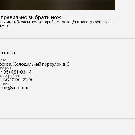
 правильно выбрать нож
ня мы выбираем нож, который не подведёт в поле, у костра и на
руте.
онтакты
рес
осква, Холодильный переулок д. 3
лефон
(495) 481-03-14
жим работы
Н-ВС 10:00-22:00
. почта
line@vindex.ru