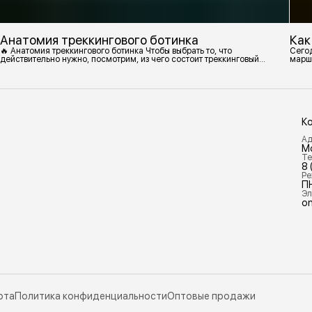
Анатомия треккингового ботинка
Как
🔥 Анатомия треккингового ботинка Чтобы выбрать то, что
Сегод
действительно нужно, посмотрим, из чего состоит треккинговый
марш
ботинок. 1. Подмётка Нижний резиновый слой, который обеспечивает
контакт с поверхностью. Подмётки делают из вулканизированной
резины с добавлением других материалов в разных пропорциях.
Обеспечивает сцепление с поверхностью, защиту от истрирания и
износа, а также безопасность. 2
К
Ад
М
Те
8 
Ре
П
Эл
on
рта
Политика конфиденциальности
Оптовые продажи