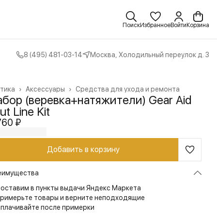
Поиск
Избранное
Войти
Корзина
8 (495) 481-03-14
Москва, Холодильный переулок д. 3
тика
›
Аксессуары
›
Средства для ухода и ремонта
вная
›
бор (веревка+натяжители) Gear Aid
ut Line Kit
760 ₽
Добавить в корзину
еимущества
оставим в пункты выдачи Яндекс Маркета
римерьте товары и верните неподходящие
плачивайте после примерки