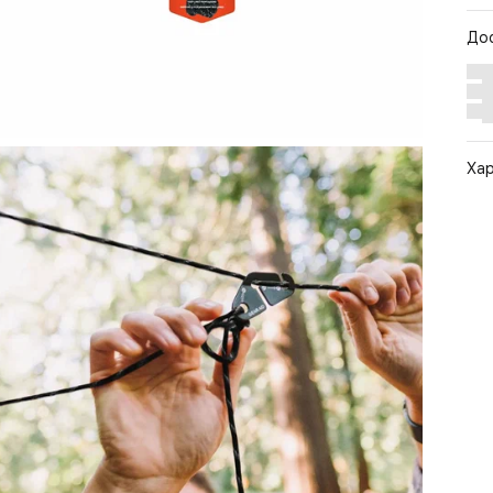
До
Ха
Арт
Цв
Ра
Ст
По
Бр