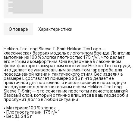
О товаре
Характеристики
Helikon-Tex Long Sleeve T-Shirt Helikon-Tex Logo—
классическая базовая модель с логотипом бренда. Лонгслив
выполнен из 100 % хлопка плотностью 175 г/м², что делает
его мягким и комфортным. Она выдержана в лаконичном
форм-факторе с аккуратным логотипом Helikon-Tex на груди,
что делает её универсальным элементом гардероба для
повседневной жизни и тактического стиля. Вес изделия в
размере L составляет примерно 245 г, что делает её
практичной для постоянного использования в прохладную
погоду или под дополнительным слоем. Helikon-Tex Long
Sleeve T-Shirt — это сочетание простоты и качества: мягкий
базовый слой, который отлично впишется в ваш гардероб и
прослужит долго в любой ситуации.
• Материал: 100 % хлопок
• Плотность ткани: 175 г/м²
• Вес (L): 245 г