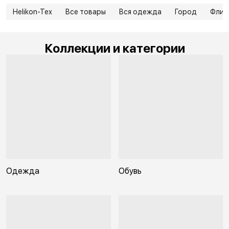
Helikon-Tex
Все товары
Вся одежда
Город
Флис
Коллекции и категории
Одежда
Обувь