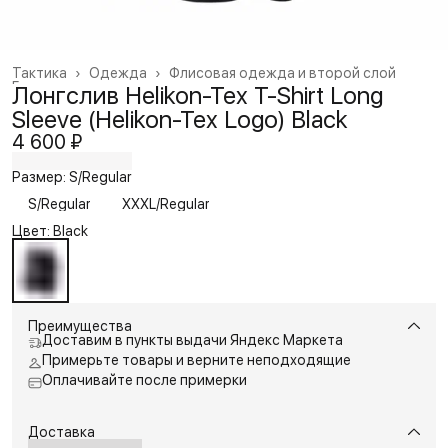
Тактика
›
Одежда
›
Флисовая одежда и второй слой
Главная
›
Лонгслив Helikon-Tex T-Shirt Long
Sleeve (Helikon-Tex Logo) Black
4 600 ₽
Размер: S/Regular
S/Regular
XXXL/Regular
Цвет: Black
Преимущества
Доставим в пункты выдачи Яндекс Маркета
Примерьте товары и верните неподходящие
Оплачивайте после примерки
Доставка