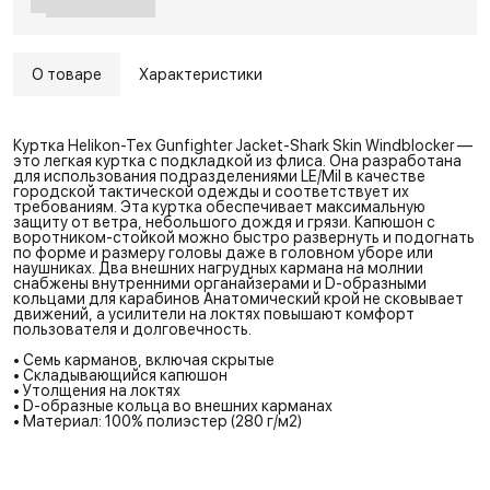
О товаре
Характеристики
Куртка Helikon-Tex Gunfighter Jacket-Shark Skin Windblocker —
это легкая куртка с подкладкой из флиса. Она разработана
для использования подразделениями LE/Mil в качестве
городской тактической одежды и соответствует их
требованиям. Эта куртка обеспечивает максимальную
защиту от ветра, небольшого дождя и грязи. Капюшон с
воротником-стойкой можно быстро развернуть и подогнать
по форме и размеру головы даже в головном уборе или
наушниках. Два внешних нагрудных кармана на молнии
снабжены внутренними органайзерами и D-образными
кольцами для карабинов Анатомический крой не сковывает
движений, а усилители на локтях повышают комфорт
пользователя и долговечность.
• Семь карманов, включая скрытые
• Складывающийся капюшон
• Утолщения на локтях
• D-образные кольца во внешних карманах
• Материал: 100% полиэстер (280 г/м2)