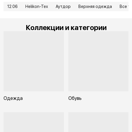
12.06
Helikon-Tex
Аутдор
Верхняя одежда
Все т
Коллекции и категории
Одежда
Обувь