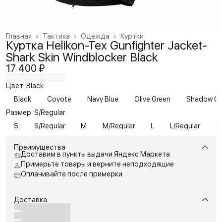
Главная
›
Тактика
›
Одежда
›
Куртки
Куртка Helikon-Tex Gunfighter Jacket-
Shark Skin Windblocker Black
17 400 ₽
Цвет: Black
Black
Coyote
Navy Blue
Olive Green
Shadow Gr
Размер: S/Regular
S
S/Regular
M
M/Regular
L
L/Regular
X
Преимущества
Доставим в пункты выдачи Яндекс Маркета
Примерьте товары и верните неподходящие
Оплачивайте после примерки
Доставка