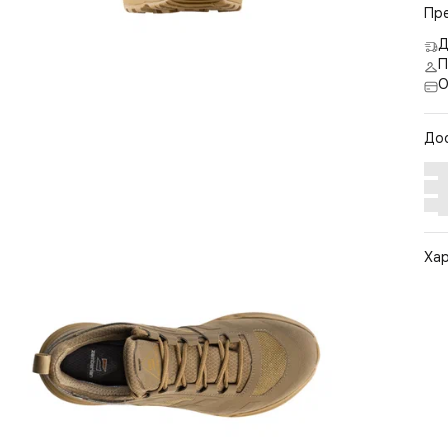
Пр
Д
П
О
До
Ха
Арт
Цв
Ра
Ст
По
Бр