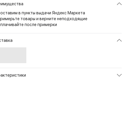
еимущества
оставим в пункты выдачи Яндекс Маркета
римерьте товары и верните неподходящие
плачивайте после примерки
ставка
рактеристики
икул
0220PM1G_MT
ет
Coyote Brown
змер
42
рана
ИТАЛИЯ
л
Мужской
енд
Zamberlan