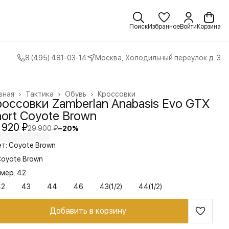
Поиск
Избранное
Войти
Корзина
8 (495) 481-03-14
Москва, Холодильный переулок д. 3
вная
›
Тактика
›
Обувь
›
Кроссовки
россовки Zamberlan Anabasis Evo GTX
ort Coyote Brown
 920 ₽
29 900 ₽
−
20
%
т: Coyote Brown
oyote Brown
мер: 42
42
43
44
46
43(1/2)
44(1/2)
Добавить в корзину