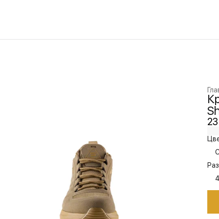
Гла
К
Sh
23
Цве
C
Раз