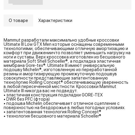
О товаре
Характеристики
Mammut разработали максимально удобные кроссовки
Ultimate III Low GTX Men которые оснащены современными
технологиями, обеспечивающими отличную амортизацию и
комфорт при движениичто позволяет уменьшить нагрузку на
ноги и суставы. Верх кроссовка изготовлен из бесшовного
материала Soft Shell Schoeller®, а подкладка эластичная
мембрана Gore-tex®. Ultimate III имеют универсальную
подошву Michelin®, изготовленную из переработанной
резины и амортизирующую промежуточную подошвув
совокупности представляющие запатентованную
технологию Rolling Concept® обеспечивающую уверенность
в любой пересечённой местности. Кроссовки Mammut
Ultimate III никогда вас не подведут.
• эластичная конструкция подкладки GORE-TEX
• DWR без PFC (фтора)
• подошва Michelin обеспечивает отличное сцепление с
поверхностью на бездорожье в любых погодных условиях.
• запатентованная технология Rolling Concept®
• технология бесшовного материала Schoeller®