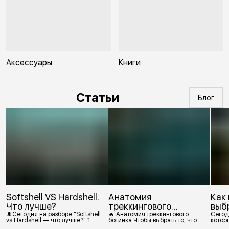
Аксессуары
Книги
Статьи
Блог
Softshell VS Hardshell.
Анатомия
Как
Что лучше?
треккингового
выб
ботинка
🌲Сегодня на разборе "Softshell
🔥 Анатомия треккингового
Сегод
vs Hardshell — что лучше?" 1.
ботинка Чтобы выбрать то, что
которы
Сегодня Softshell — это прежде
действительно нужно,
костр