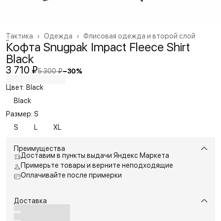
Тактика
›
Одежда
›
Флисовая одежда и второй слой
Главная
›
Кофта Snugpak Impact Fleece Shirt
Black
3 710 ₽
5 300 ₽
−
30
%
Цвет: Black
Black
Размер: S
S
L
XL
Преимущества
Доставим в пункты выдачи Яндекс Маркета
Примерьте товары и верните неподходящие
Оплачивайте после примерки
Доставка