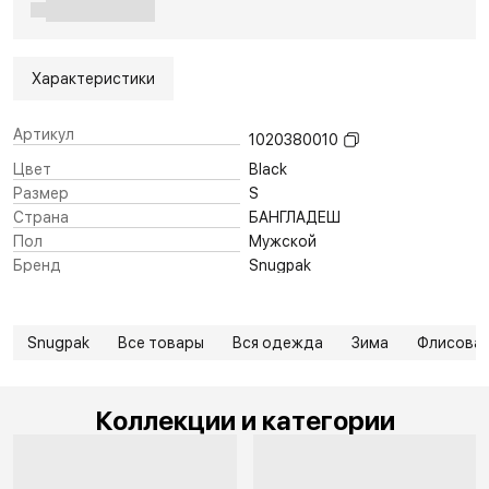
Характеристики
Артикул
1020380010
Цвет
Black
Размер
S
Страна
БАНГЛАДЕШ
Пол
Мужской
Бренд
Snugpak
Snugpak
Все товары
Вся одежда
Зима
Флисовая
Коллекции и категории